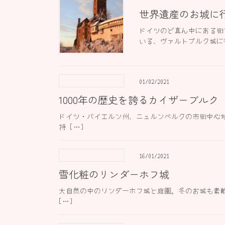
世界遺産のお城に
ドイツのど真ん中にある街
いる、ヴァルトブルク城に行
01/02/2021
1000年の歴史を誇るカイザーブルク
ドイツ・バイエルン州、ニュルンベルクの市街中心地
持 […]
16/01/2021
雪化粧のリンダーホフ城
大自然の中のリンダーホフ城と庭園。冬のお城も素敵
[…]