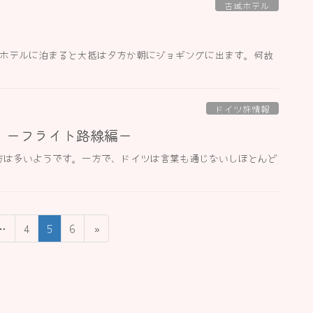
古城ホテル
城ホテルに泊まると大抵は夕方か朝にジョギングに出ます。何故
ドイツ旅情報
 ーフライト路線編ー
方は多いようです。一方で、ドイツは言葉も通じないしほとんど
固
固
固
…
4
5
6
»
定
定
定
ペ
ペ
ペ
ー
ー
ー
ジ
ジ
ジ