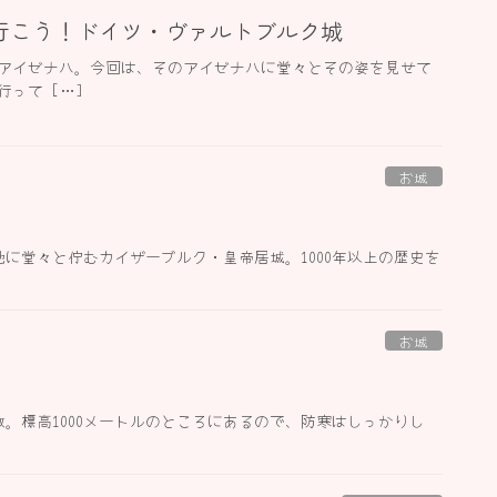
行こう！ドイツ・ヴァルトブルク城
アイゼナハ。今回は、そのアイゼナハに堂々とその姿を見せて
って […]
お城
に堂々と佇むカイザーブルク・皇帝居城。1000年以上の歴史を
お城
。標高1000メートルのところにあるので、防寒はしっかりし