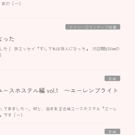
あの […]
ドイツ・ロマンチック街道
なった
た！ 旅エッセイ『そして私は旅人になった』 35日間816kmの
]
お城
ースホステル編 vol.1 〜エーレンブライト
って来ました〜。何と、泊まれる古城ユースホステル『エーレ
です […]
お城