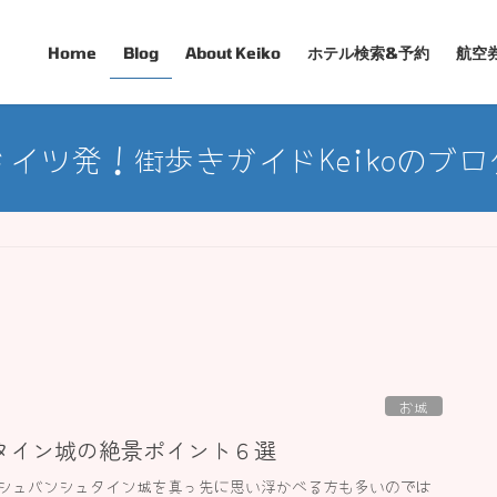
Home
Blog
About Keiko
ホテル検索&予約
航空
ドイツ発！街歩きガイドKeikoのブロ
お城
タイン城の絶景ポイント６選
シュバンシュタイン城を真っ先に思い浮かべる方も多いのでは