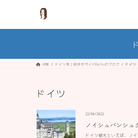
コ
ナ
ン
ビ
テ
ゲ
ン
ー
ツ
シ
へ
ョ
ス
ン
キ
に
ッ
移
HOME
ドイツ発！街歩きガイドKeikoのブログ
ドイツ
プ
動
ドイツ
22/04/2022
ノイシュバンシュ
ドイツ観光といえば、ノイ