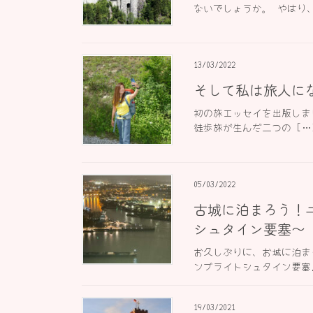
ないでしょうか。 やはり、
13/03/2022
そして私は旅人に
初の旅エッセイを出版しまし
徒歩旅が生んだ二つの […
05/03/2022
古城に泊まろう！ユ
シュタイン要塞〜
お久しぶりに、お城に泊ま
ンブライトシュタイン要塞』
19/03/2021