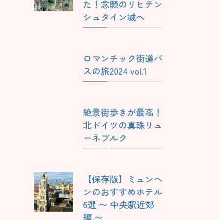
た！念願のリヒテン
シュタイン城へ
ロマンチック街道バ
スの旅2024 vol.1
絶景街歩きが最高！
北ドイツの真珠リュ
ーネブルク
【保存版】ミュンヘ
ンのおすすめホテル
6選 〜 中央駅近郊
編 〜