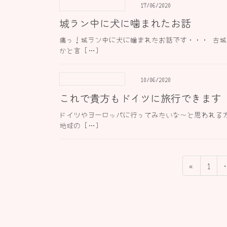
17/06/2020
城ラン中に犬に噛まれたお話
痛っ！城ラン中に犬に噛まれたお話です・・・ 古
かと言 […]
10/06/2020
これで貴方もドイツに旅行できます
ドイツやヨーロッパに行ってみたいな〜と思われる
地球の […]
投
固
«
1
稿
定
ペ
の
ー
ペ
ジ