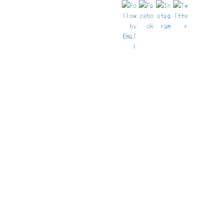
きます
〜こちらも併せてご覧ください〜
・
2021年夏の徒歩旅Day35ダイジェスト
・
フュッセンのホテルが凄い話
❤️楽しんでね❤️
ノイシュバンシュタイン城
近郊のホテルを検索
（上記をクリックしてください。）
世界中のホテルを検索