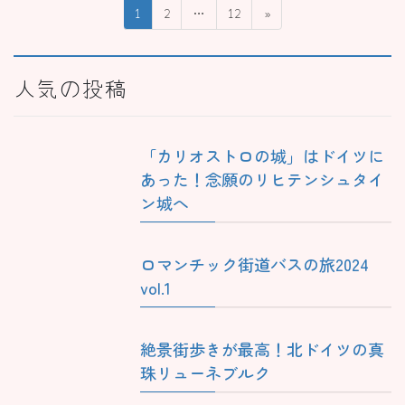
投
固
固
固
1
2
…
12
»
稿
定
定
定
ペ
ペ
ペ
の
ー
ー
ー
人気の投稿
ペ
ジ
ジ
ジ
ー
ジ
「カリオストロの城」はドイツに
送
あった！念願のリヒテンシュタイ
り
ン城へ
ロマンチック街道バスの旅2024
vol.1
絶景街歩きが最高！北ドイツの真
珠リューネブルク