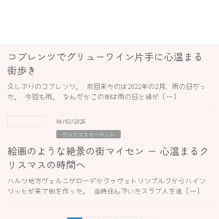
のワイン街道なる場所に出会ったの […]
26/02/2026
クリスマスマーケット
コブレンツでグリューワイン片手に心温まる
街歩き
久しぶりのコブレンツ。 前回来たのは2022年の2月、雨の日だっ
た。 今回も雨。 なんだかこの街は雨の日と縁が […]
04/02/2026
クリスマスマーケット
絵画のような絶景の街マイセン ー 心温まるク
リスマスの時間へ
ハルツ地方ヴェルニゲローデかクゥヴェトリンブルクからハイン
リッヒが来て街を作った。 当時住んでいたスラブ人を追 […]