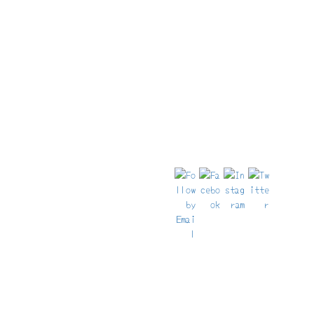
と不運続きの歴史を紐解く
「ミヒェル」こと聖ミヒャエリズ教会はハンブルクで最も美しい
と言われている主教会。 ハンブルクのランドマークとし […]
08/03/2026
ハイキング
ワイン街道＆アーモンドの小径 春のハイキ
ング Day 2 / 7
先日に引き続き、2026年春のプロジェクト、七つのコースを歩く
アーモンドの小径、二日目に行ってきました！ 今年 […]
05/03/2026
ハイキング
ワイン街道＆アーモンドの小径 春のハイキ
ング Day 1 / 7
先日、縁あってラインラント・プファルツ州 (Rgeinland Pfalz)