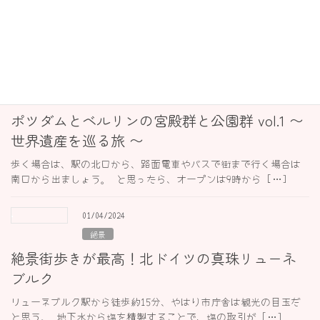
アウクスブルク 〜 ロマンチック街道を歩く 〜
アウクスブルクの南側の城門。 現在は城壁を利用した野外劇場が
隣接している。 赤の門の隣には水飲み場があり、飲め […]
18/04/2024
お城
ポツダムとベルリンの宮殿群と公園群 vol.1 〜
世界遺産を巡る旅 〜
歩く場合は、駅の北口から、路面電車やバスで街まで行く場合は
南口から出ましょう。 と思ったら、オープンは9時から […]
01/04/2024
絶景
絶景街歩きが最高！北ドイツの真珠リューネ
ブルク
リューネブルク駅から徒歩約15分、やはり市庁舎は観光の目玉だ
と思う。 地下水から塩を精製することで、塩の取引が […]