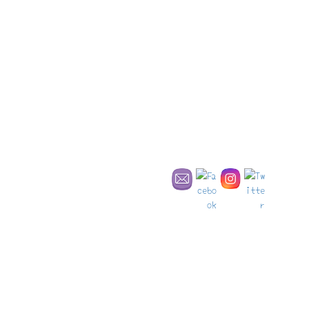
街歩き
語り継ぎたい物語が溢れる街、ゲルリッツ
(Görlitz)
ゲルリッツといえば？ 私の頭の中にまず思い浮かぶのは2014年の
コメディ映画『グランド・ブダペスト・ホテル』の […]
31/05/2025
世界遺産
バンベルクと七つの丘の話 世界文化遺産の
街
世界遺産の街バンベルクは、いくつも異名を持っています。 その
中で、今回は「フランケンのローマ」と呼ばれる所以の […]
03/05/2024
世界遺産
2000年の歴史！豊かな歴史と文化を誇る街、