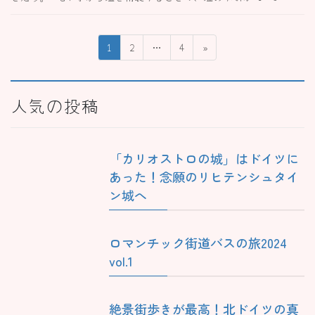
投
固
固
固
1
2
…
4
»
稿
定
定
定
ペ
ペ
ペ
の
ー
ー
ー
人気の投稿
ペ
ジ
ジ
ジ
ー
ジ
「カリオストロの城」はドイツに
送
あった！念願のリヒテンシュタイ
り
ン城へ
ロマンチック街道バスの旅2024
vol.1
絶景街歩きが最高！北ドイツの真