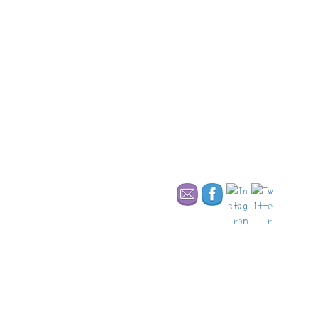
18/04/2024
お城
ポツダムとベルリンの宮殿群と公園群 vol.1 〜
世界遺産を巡る旅 〜
歩く場合は、駅の北口から、路面電車やバスで街まで行く場合は
南口から出ましょう。 と思ったら、オープンは9時から […]
03/01/2024
世界遺産
世界遺産とイルミネーション・ショーを歩く
旅〜ドイツ・ブレーメンよりたくさんの人に
明るく温かい光を届けたい〜
2024年、新しい年の幕開け。 元旦に能登半島地震、1月2日には羽
田空港での事故が起こりました。 被害に遭われ […]
02/01/2024
世界遺産