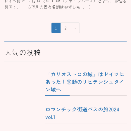
ドイツ語で「川」は der Fluß (デァ・フルース) となり、男性名
詞です。 一方で川の固有名詞は必ずしも […]
投
固
固
1
2
»
稿
定
定
ペ
ペ
の
ー
ー
人気の投稿
ペ
ジ
ジ
ー
ジ
「カリオストロの城」はドイツに
送
あった！念願のリヒテンシュタイ
り
ン城へ
ロマンチック街道バスの旅2024
vol.1