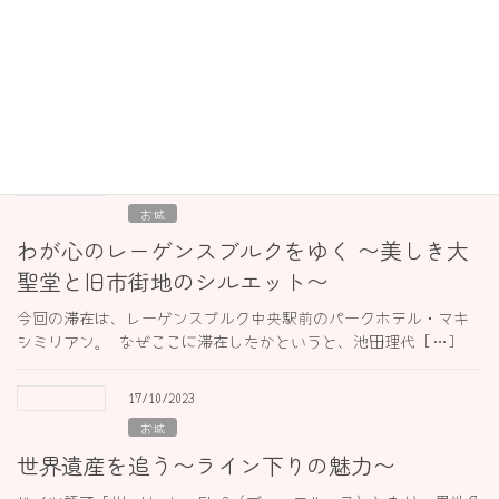
ドレスデンのフラウエン教会と能登半島地震
に思うこと
ここは、ドレスデンのフラウエン教会（聖母教会）前です。 2023
年10月に撮影しました。 その際、通訳としてご […]
07/11/2023
お城
わが心のレーゲンスブルクをゆく 〜美しき大
聖堂と旧市街地のシルエット〜
今回の滞在は、レーゲンスブルク中央駅前のパークホテル・マキ
シミリアン。 なぜここに滞在したかというと、池田理代 […]
17/10/2023
お城
世界遺産を追う〜ライン下りの魅力〜