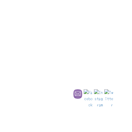
圧巻の眺め！
ここが、あの有名なリヒテンシュタイン城かぁ〜！
今回は三度目の正直。前回は到着したのが閉館時間、前々回は、
冬休みで閉館中だった（涙）
念願が叶って、今回は城内へ！ガイドツアーにもしっかり参加
（撮影厳禁）
城内に限らず、この景観も入場料を支払わないと見られない。渓
谷の高台にあるので、どこかビューポイントがあるのでは、と思
い周辺を歩き回ったがここに勝る場所は見つけられていな
い・・・。