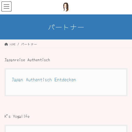
コ
ナ
ン
ビ
テ
ゲ
ン
ー
パートナー
ツ
シ
へ
ョ
ス
ン
HOME
パートナー
キ
に
ッ
移
プ
動
Japanreise Authentisch
Japan Authentisch Entdecken
K's Yogalife