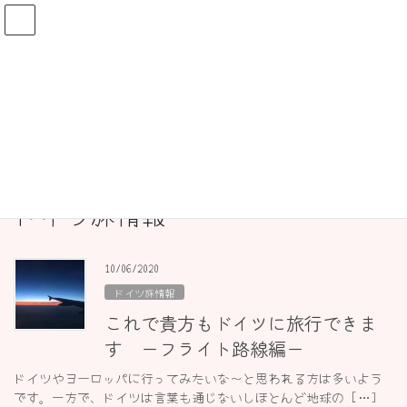
コ
ナ
ン
ビ
テ
ゲ
ン
ー
ドイツ発！街歩きガイドKeikoのブロ
ツ
シ
グ
へ
ョ
ス
ン
キ
に
ッ
移
HOME
ドイツ発！街歩きガイドKeikoのブログ
ドイツ旅情報
プ
動
ドイツ旅情報
10/06/2020
ドイツ旅情報
これで貴方もドイツに旅行できま
す ーフライト路線編ー
ドイツやヨーロッパに行ってみたいな〜と思われる方は多いよう
です。一方で、ドイツは言葉も通じないしほとんど地球の […]