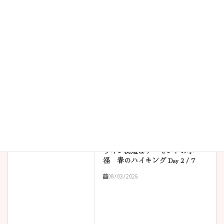
メール
※
サイト
ハイキング
前の記事
ワイン街道＆アーモンドの小
径 春のハイキング Day 2 / 7
08/03/2026