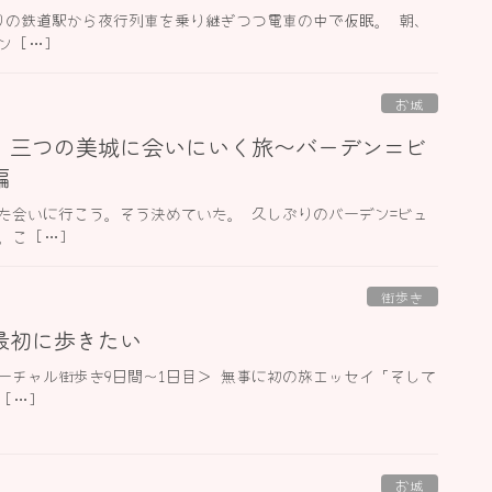
寄りの鉄道駅から夜行列車を乗り継ぎつつ電車の中で仮眠。 朝、
 […]
お城
】三つの美城に会いにいく旅〜バーデン=ビ
編
た会いに行こう。そう決めていた。 久しぶりのバーデン=ビュ
こ […]
街歩き
最初に歩きたい
ーチャル街歩き9日間〜1日目＞ 無事に初の旅エッセイ「そして
[…]
お城