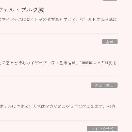
ヴァルトブルク城
のアイゼナハに堂々とその姿を見せている、ヴァルトブルク城に
お城
に堂々と佇むカイザーブルク・皇帝居城。1000年以上の歴史を
古城ホテル
城ホテルに泊まると大抵は夕方か朝にジョギングに出ます。何故
ドイツ旅情報