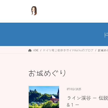
コ
ナ
ン
ビ
テ
ゲ
ン
ー
ツ
シ
へ
ョ
ス
ン
キ
に
ッ
移
HOME
ドイツ発！街歩きガイドKeikoのブログ
お城め
プ
動
お城めぐり
07/02/2025
ライン渓谷 ー 伝
& 1 ー