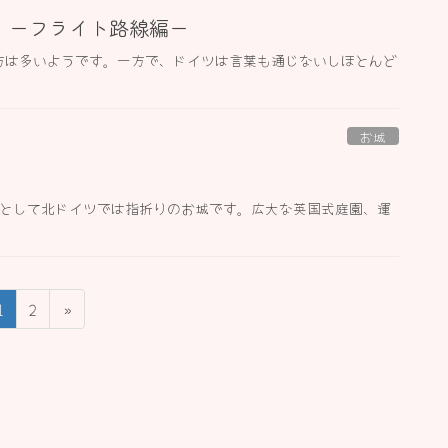
 ーフライト路線編ー
方は多いようです。一方で、ドイツは言葉も通じないしほとんど
お城
城として北ドイツでは指折りのお城です。広大な英国式庭園、運
固
固
1
2
»
定
定
ペ
ペ
ー
ー
ジ
ジ