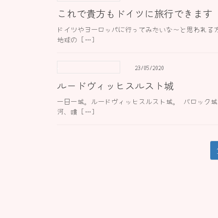
これで貴方もドイツに旅行できます
ドイツやヨーロッパに行ってみたいな〜と思われる
地球の […]
23/05/2020
ルードヴィッヒスルスト城
一日一城。ルードヴィッヒスルスト城。 バロック
河、噴 […]
投
稿
の
ペ
ー