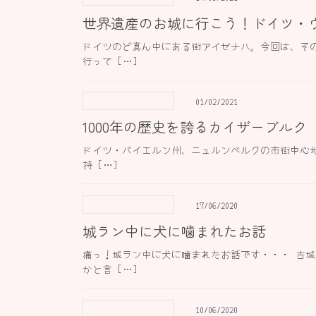
世界遺産のお城に行こう！ドイツ・
ドイツのど真ん中にある街アイゼナハ。今回は、そ
行って […]
01/02/2021
1000年の歴史を誇るカイザーブルク
ドイツ・バイエルン州、ニュルンベルクの市街中心地
持 […]
17/06/2020
城ラン中に犬に噛まれたお話
痛っ！城ラン中に犬に噛まれたお話です・・・ 古
かと言 […]
10/06/2020