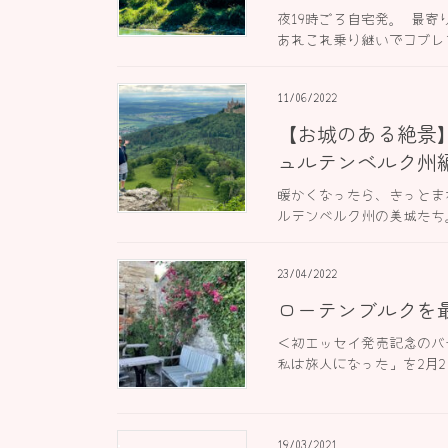
夜19時ごろ自宅発。 最
あれこれ乗り継いでコブレン
11/06/2022
【お城のある絶景
ュルテンベルク州
暖かくなったら、きっとま
ルテンベルク州の美城たち。
23/04/2022
ローテンブルクを
＜初エッセイ発売記念のバ
私は旅人になった」を2月2 
19/03/2021