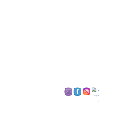
お城の歴史についてのパンフレットも頂き、さらに従業員の方に
話を聞いていくと、何とこのお城には泊まれる事が分かりまし
た。とにかくどの従業員に話しかけても凄くにこやかでフレンド
リー。お城のイメージとぴったりです。内装も素敵。
ランチの後は広い庭園を1時間ほど散歩しました。お庭には19世紀
に建てられたチャペルも。よく手入れされたお庭はどれだけ散歩
しても飽きなそうです。
19世紀にハンブルクのビジネスマンによって城館に改築されたカ
ールツ城。第二次世界大戦後は、東ドイツに分類されロシア軍に
占拠されていましたが、辛い時代を乗り越えて素敵な古城ホテル
として生まれ変わりました。歴史については、改めて書きます
ね。
お城の外観、シックな内装、従業員の方の対応、広い庭園、どれ
をとっても非の打ち所がない場所だと思いました。
帰り際に決意した事。今年中にこのお城に泊まります宣言