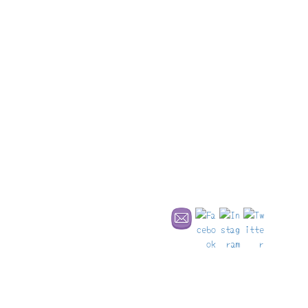
本当はフランケン地方に位置するので、シュヴァーベン地方とい
うのは誤り！？でも実は、地元の人たちは自分たちのことを「ハ
ルの」と表現するんです。シュヴァーベンでもフランケンでもな
い、こだわりだとか。ということで、
「ハルへようこそ！」
（参考：無料冊子の「Hall」）
旅行の計画を立てるのは
こちら
！
見どころ
古城街道、そして木組街道の通り道になっているこの街は、小さ
いながら見どころが多い！
街の中心地、マルクト広場は、ぜひ真ん中に立って360度見渡して
欲しい。