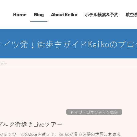
Home
Blog
About Keiko
ホテル検索&予約
航空
ドイツ発！街歩きガイドKeikoのブロ
ツアー
ドイツ・ロマンチック街道
ルク街歩きLiveツアー
ョンツールのZoomを使って、Keikoが貴方を夢の世界にお連れ