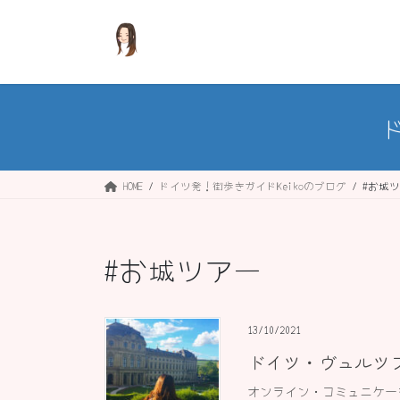
コ
ナ
ン
ビ
テ
ゲ
ン
ー
ツ
シ
へ
ョ
ス
ン
キ
に
ッ
移
HOME
ドイツ発！街歩きガイドKeikoのブログ
#お城
プ
動
#お城ツアー
13/10/2021
ドイツ・ヴュルツブ
オンライン・コミュニケーシ