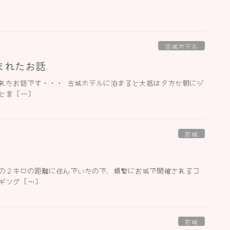
古城ホテル
まれたお話
れたお話です・・・ 古城ホテルに泊まると大抵は夕方か朝にジ
言 […]
お城
の２キロの距離に住んでいたので、頻繁にお城で開催されるコ
ング […]
お城