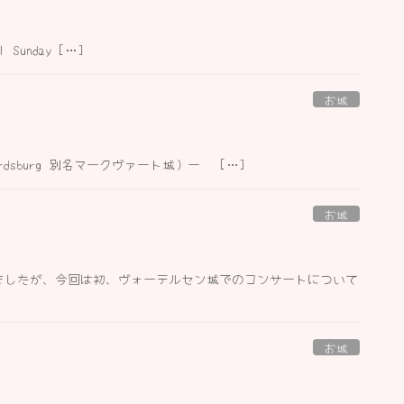
ul Sunday […]
お城
quardsburg 別名マークヴァート城）ー […]
お城
ましたが、今回は初、ヴォーテルセン城でのコンサートについて
お城