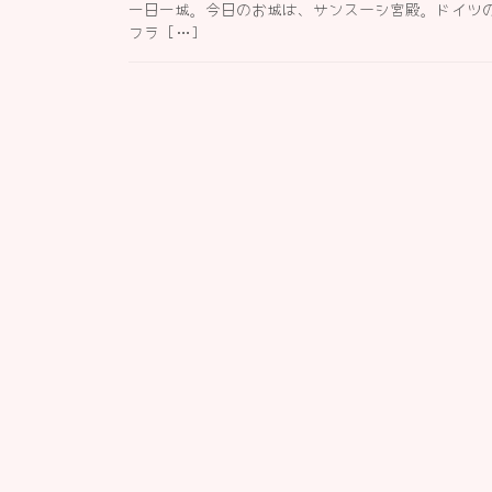
一日一城。今日のお城は、サンスーシ宮殿。ドイツの
フラ […]