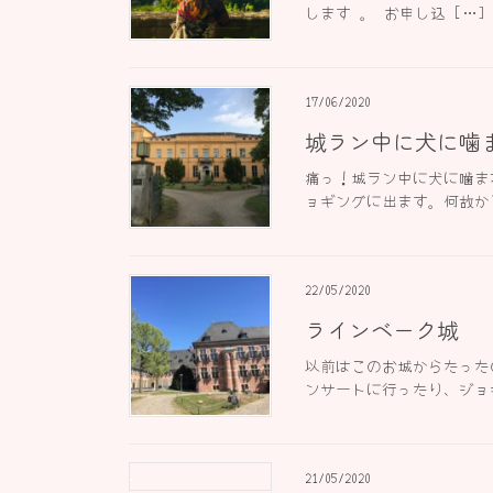
します 。 お申し込 […]
17/06/2020
城ラン中に犬に噛
痛っ！城ラン中に犬に噛ま
ョギングに出ます。何故かと
22/05/2020
ラインベーク城
以前はこのお城からたった
ンサートに行ったり、ジョギ
21/05/2020