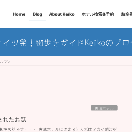
Home
Blog
About Keiko
ホテル検索&予約
航空
ドイツ発！街歩きガイドKeikoのブロ
ベルラン
古城ホテル
まれたお話
れたお話です・・・ 古城ホテルに泊まると大抵は夕方か朝にジ