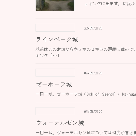
ョギングに出ます。何故かと
22/05/2020
ラインベーク城
以前はこのお城からたったの２キロの距離に住んで
ギング […]
06/05/2020
ゼーホーフ城
一日一城。ゼーホーフ城（Schloß Seehof / Mar
05/05/2020
ヴォーテルゼン城
一日一城。ヴォーテルセン城については何度か書き