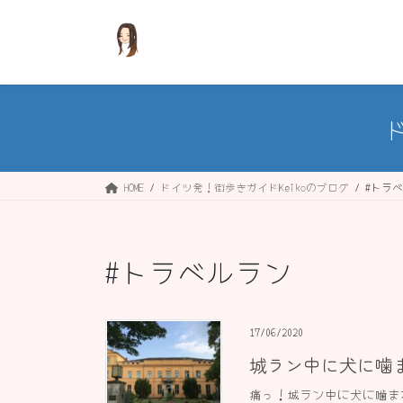
コ
ナ
ン
ビ
テ
ゲ
ン
ー
ツ
シ
へ
ョ
ス
ン
キ
に
ッ
移
HOME
ドイツ発！街歩きガイドKeikoのブログ
#トラ
プ
動
#トラベルラン
17/06/2020
城ラン中に犬に噛
痛っ！城ラン中に犬に噛ま