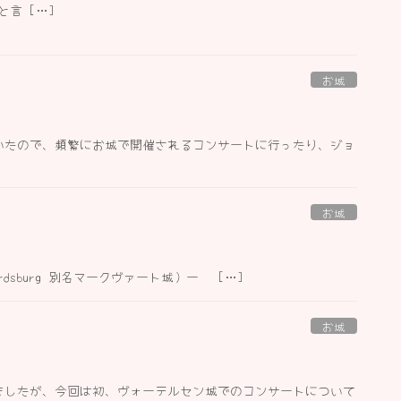
言 […]
お城
いたので、頻繁にお城で開催されるコンサートに行ったり、ジョ
お城
quardsburg 別名マークヴァート城）ー […]
お城
ましたが、今回は初、ヴォーテルセン城でのコンサートについて