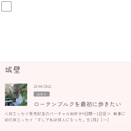
コ
ナ
ン
ビ
テ
ゲ
ン
ー
ドイツ発！街歩きガイドKeikoのブロ
ツ
シ
グ
へ
ョ
ス
ン
キ
に
ッ
移
HOME
ドイツ発！街歩きガイドKeikoのブログ
城壁
プ
動
城壁
23/04/2022
街歩き
ローテンブルクを最初に歩きたい
＜初エッセイ発売記念のバーチャル街歩き9日間〜1日目＞ 無事に
初の旅エッセイ「そして私は旅人になった」を2月2 […]