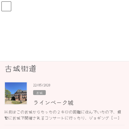
コ
ナ
ン
ビ
テ
ゲ
ン
ー
ドイツ発！街歩きガイドKeikoのブロ
ツ
シ
グ
へ
ョ
ス
ン
キ
に
ッ
移
HOME
ドイツ発！街歩きガイドKeikoのブログ
古城街道
プ
動
古城街道
22/05/2020
お城
ラインベーク城
以前はこのお城からたったの２キロの距離に住んでいたので、頻
繁にお城で開催されるコンサートに行ったり、ジョギング […]