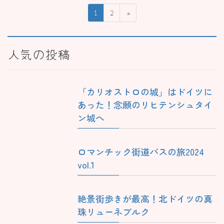
投
固
固
1
2
»
稿
定
定
ペ
ペ
の
ー
ー
人気の投稿
ペ
ジ
ジ
ー
ジ
「カリオストロの城」はドイツに
送
あった！念願のリヒテンシュタイ
り
ン城へ
ロマンチック街道バスの旅2024
vol.1
絶景街歩きが最高！北ドイツの真
珠リューネブルク