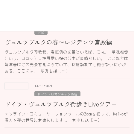
ブルクホテル（Burg Hotel）は、城壁を利用した伝統あるホテ
ル。 雰囲気は古城ホテルといった感じで、中は […]
29/04/2023
お城
ヴュルツブルクの春〜レジデンツ宮殿編
ヴュルツブルク司教館、春恒例の光景といえば、これ。 手毬桜🌸
という、コロっとした可愛い桜の並木が素晴らしい。 ここ数年は
毎年春にこの光景を見にきていて、何度訪れても飽きない何かが
ある、ここには。 写真を撮 […]
13/10/2021
ドイツ・ロマンチック街道
ドイツ・ヴュルツブルク街歩きLiveツアー
オンライン・コミュニケーションツールのZoomを使って、Keikoが
貴方を夢の世界にお連れします 。 お申し込 […]