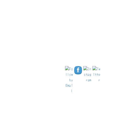
ドイツ・ロマンチック街道
ロマンチック街道 ヴェルトハイ
ムとブロンバッハ修道院
さぁ、やって来たよ、ロマンチック街道75周年記念のハイキング
の日。 バーデン=ヴュルテンベルク州とバイエルン州 […]
18/06/2024
ドイツ・ロマンチック街道
ロマンチック街道バスの旅2024 vol.1
ロマンチック街道には29都市が加盟している。 今回は、そのうち
の北ルート、ヴュルツブルクからローテンブルクを巡 […]
11/06/2024
おすすめホテル
【保存版】ローテンブルクのおすすめホテル5
選