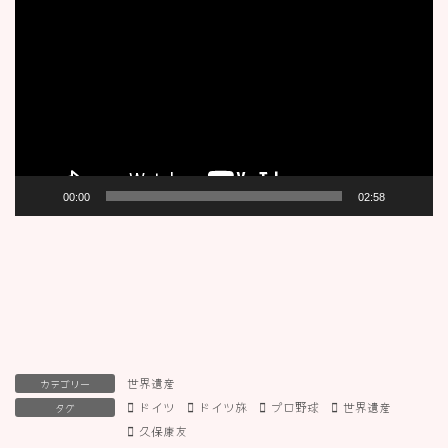
画
プ
レ
ー
ヤ
ー
00:00
02:58
世界遺産
カテゴリー
ドイツ
ドイツ旅
プロ野球
世界遺産
タグ
久保康友