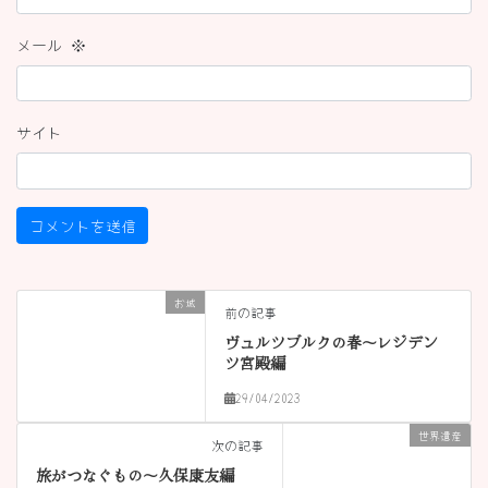
メール
※
サイト
お城
前の記事
ヴュルツブルクの春〜レジデン
ツ宮殿編
29/04/2023
世界遺産
次の記事
旅がつなぐもの〜久保康友編