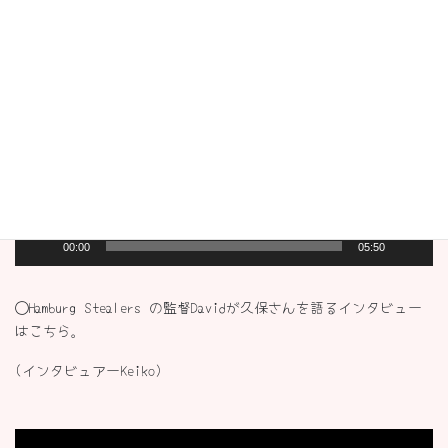
動
画
プ
レ
ー
ヤ
ー
00:00
05:50
◯
Hamburg Stealers
の監督
David
が久保さんを語るインタビュー
はこちら。
(インタビュアーKeiko)
動