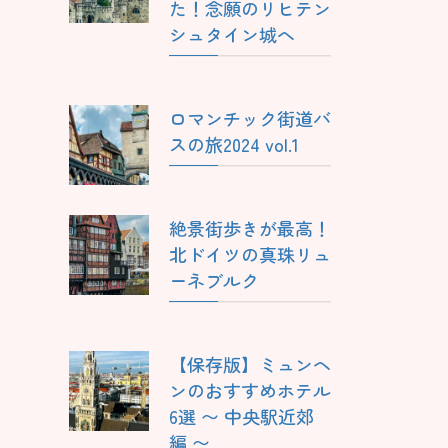
た！念願のリヒテン
シュタイン城へ
ロマンチック街道バ
スの旅2024 vol.1
絶景街歩きが最高！
北ドイツの真珠リュ
ーネブルク
【保存版】ミュンヘ
ンのおすすめホテル
6選 〜 中央駅近郊
編 〜