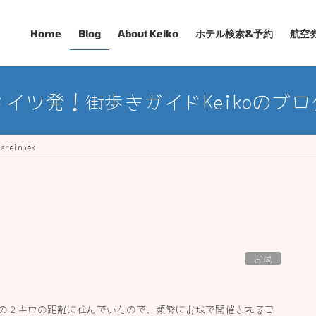
Home
Blog
About Keiko
ホテル検索&予約
航空
ドイツ発！街歩きガイドKeikoのブロ
ssreinbek
お城
の２キロの距離に住んでいたので、頻繁にお城で開催されるコ