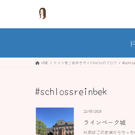
コ
ナ
ン
ビ
テ
ゲ
ン
ー
ツ
シ
へ
ョ
ス
ン
キ
に
ッ
移
HOME
ドイツ発！街歩きガイドKeikoのブログ
#schlo
プ
動
#schlossreinbek
22/05/2020
ラインベーク城
以前はこのお城からたった