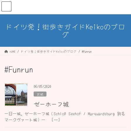
コ
ナ
ン
ビ
テ
ゲ
ン
ー
ドイツ発！街歩きガイドKeikoのブロ
ツ
シ
グ
へ
ョ
ス
ン
キ
に
ッ
移
HOME
ドイツ発！街歩きガイドKeikoのブログ
#Funrun
プ
動
#Funrun
06/05/2020
お城
ゼーホーフ城
一日一城。ゼーホーフ城（Schloß Seehof / Marquardsburg 別名
マークヴァート城）ー […]