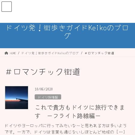
コ
ナ
ン
ビ
テ
ゲ
ン
ー
ドイツ発！街歩きガイドKeikoのブロ
ツ
シ
グ
へ
ョ
ス
ン
キ
に
ッ
移
HOME
ドイツ発！街歩きガイドKeikoのブログ
＃ロマンチック街道
プ
動
＃ロマンチック街道
10/06/2020
ドイツ旅情報
これで貴方もドイツに旅行できま
す ーフライト路線編ー
ドイツやヨーロッパに行ってみたいな〜と思われる方は多いよう
です。一方で、ドイツは言葉も通じないしほとんど地球の […]