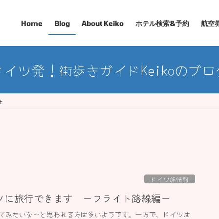
Home
Blog
About Keiko
ホテル検索&予約
航空
ドイツ発！街歩きガイドKeikoのブロ
社
ドイツ旅情報
ツに旅行できます ーフライト路線編ー
てみたいな〜と思われる方は多いようです。一方で、ドイツは