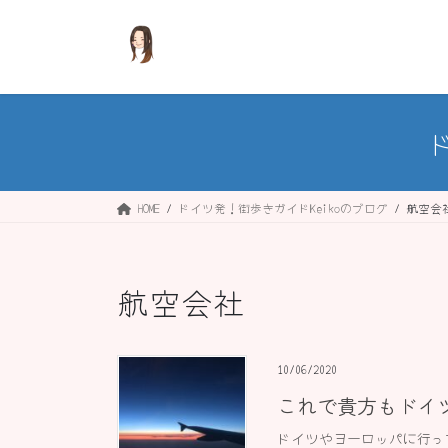
コ
ナ
ン
ビ
テ
ゲ
ン
ー
ツ
シ
へ
ョ
ス
ン
キ
に
ッ
移
HOME
ドイツ発！街歩きガイドKeikoのブログ
航空会
プ
動
航空会社
10/06/2020
これで貴方もドイ
ドイツやヨーロッパに行っ