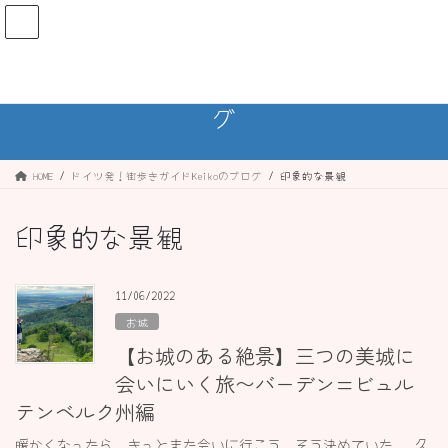
コ
ナ
ン
ビ
テ
ゲ
ン
ー
ドイツ発！街歩きガイドKeikoのブロ
ツ
シ
グ
へ
ョ
ス
ン
キ
に
ッ
移
HOME
ドイツ発！街歩きガイドKeikoのブログ
印象的な景観
プ
動
印象的な景観
11/06/2022
お城
【お城のある絶景】三つの美城に
会いにいく旅〜バーデン=ビュル
テンベルク州編
暖かくなったら、きっとまた会いに行こう。そう決めていた。 久