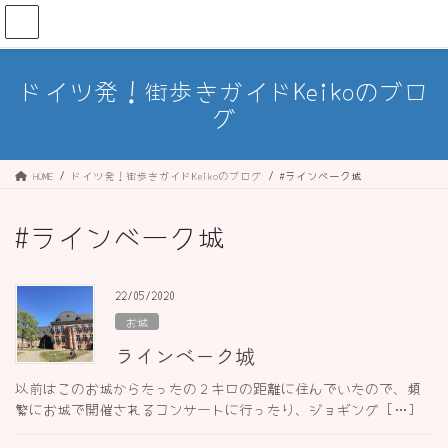
コ
ナ
ン
ビ
テ
ゲ
ン
ー
ドイツ発！街歩きガイドKeikoのブロ
ツ
シ
グ
へ
ョ
ス
ン
キ
に
ッ
移
HOME
ドイツ発！街歩きガイドKeikoのブログ
#ラインベーク城
プ
動
#ラインベーク城
22/05/2020
お城
ラインベーク城
以前はこのお城からたったの２キロの距離に住んでいたので、頻
繁にお城で開催されるコンサートに行ったり、ジョギング […]