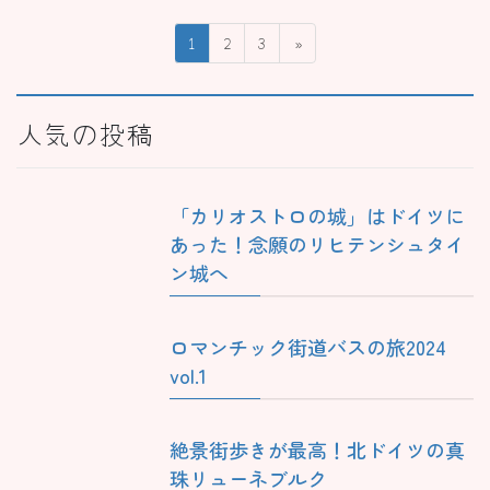
投
固
固
固
1
2
3
»
稿
定
定
定
ペ
ペ
ペ
の
ー
ー
ー
人気の投稿
ペ
ジ
ジ
ジ
ー
ジ
「カリオストロの城」はドイツに
送
あった！念願のリヒテンシュタイ
り
ン城へ
ロマンチック街道バスの旅2024
vol.1
絶景街歩きが最高！北ドイツの真
珠リューネブルク