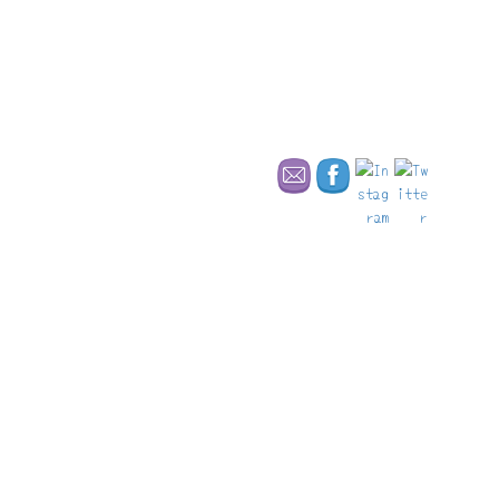
私がラジオで喋ったことがきっかけで初めて海外に行ってみよう
と具体的に思ったと伺い、緊張したと同時に嬉しかった。
誰かが夢の一歩を踏み出すきっかけになれたかもしれないのだか
ら。
後で伺ったら、初めての海外がドイツになるなんて思ってもみな
かったということで、さらにびっくり。
何となくぼやっとイギリス、と思っていたけど、ラジオを聴いて
ドイツを調べたらパンの宝庫だと気づき、行き先変更！となった
そう。
「アルプス山脈周辺の先史時代の杭上住居群」として世界遺産登録されてい