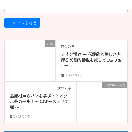
お城
前の記事
ライン渓谷 ー 伝説的な美しさを
誇る文化的景観を旅して Day 0 &
1 ー
07/02/2025
お客様の体験記
次の記事
黒滝村からパンを学びにドイツ
へ夢の一歩！〜 ①オーストリア
編 〜
02/03/2025