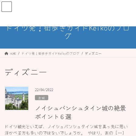
コ
ナ
ン
ビ
テ
ゲ
ン
ー
ドイツ発！街歩きガイドKeikoのブロ
ツ
シ
グ
へ
ョ
ス
ン
キ
に
ッ
移
HOME
ドイツ発！街歩きガイドKeikoのブログ
ディズニー
プ
動
ディズニー
22/04/2022
お城
ノイシュバンシュタイン城の絶景
ポイント６選
ドイツ観光といえば、ノイシュバンシュタイン城を真っ先に思い
浮かべる方も多いのではないでしょうか。 やはり、あの […]