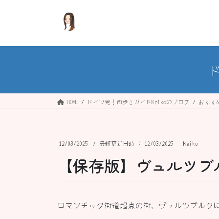
コ
ナ
ン
ビ
テ
ゲ
ン
ー
ツ
シ
へ
ョ
ス
ン
キ
に
ッ
移
HOME
ドイツ発！街歩きガイドKeikoのブログ
おすす
プ
動
12/03/2025
/ 最終更新日時 :
12/03/2025
Keiko
【保存版】ヴュルツブ
ロマンチック街道起点の街、ヴュルツブルク