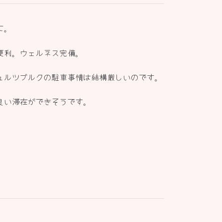
に。
便利。ウェルネス完備。
ュルツブルクの駐車事情は結構厳しいのです。
良い滞在ができそうです。