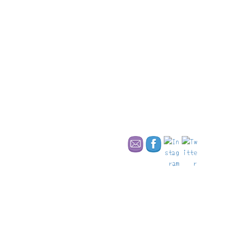
どこを取っても素晴らしい、流石「世界のHilton」と言える。
広々したロビーにや、おしゃれなバーも一階にあり、ビジネスク
ラスラウンジも上階に完備。
シングルルームからプレジデントスイートまで幅広いラインナッ
プがある。
ご予約はこちら。
Steigenberger Icon Frankfurter Hof