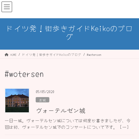
コ
ナ
ン
ビ
テ
ゲ
ン
ー
ドイツ発！街歩きガイドKeikoのブロ
ツ
シ
グ
へ
ョ
ス
ン
キ
に
ッ
移
HOME
ドイツ発！街歩きガイドKeikoのブログ
#wotersen
プ
動
#wotersen
05/05/2020
お城
ヴォーテルゼン城
一日一城。ヴォーテルセン城については何度か書きましたが、今
回は初、ヴォーテルセン城でのコンサートについてです。 […]