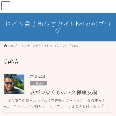
コ
ナ
ン
ビ
テ
ゲ
ン
ー
ドイツ発！街歩きガイドKeikoのブロ
ツ
シ
グ
へ
ョ
ス
ン
キ
に
ッ
移
HOME
ドイツ発！街歩きガイドKeikoのブログ
DeNA
プ
動
DeNA
07/10/2023
世界遺産
旅がつなぐもの〜久保康友編
ドイツ第二の都市ハンブルクで奇跡的に出会った、久保康友さ
ん。 ハンブルクの野球チームでプレーする息子を持つ友人 […]