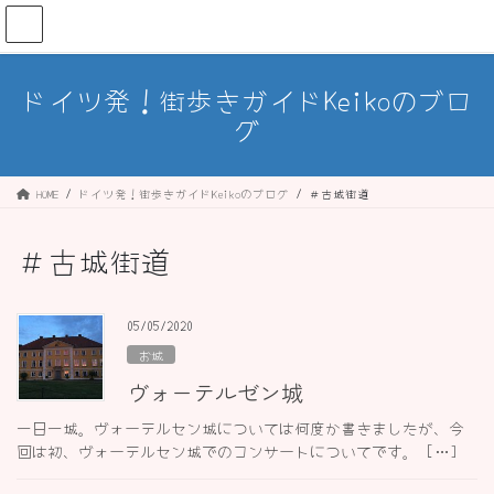
コ
ナ
ン
ビ
テ
ゲ
ン
ー
ドイツ発！街歩きガイドKeikoのブロ
ツ
シ
グ
へ
ョ
ス
ン
キ
に
ッ
移
HOME
ドイツ発！街歩きガイドKeikoのブログ
＃古城街道
プ
動
＃古城街道
05/05/2020
お城
ヴォーテルゼン城
一日一城。ヴォーテルセン城については何度か書きましたが、今
回は初、ヴォーテルセン城でのコンサートについてです。 […]