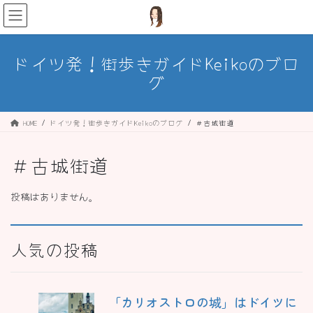
コ
ナ
ン
ビ
テ
ゲ
ン
ー
ドイツ発！街歩きガイドKeikoのブロ
ツ
シ
グ
へ
ョ
ス
ン
キ
に
ッ
移
HOME
ドイツ発！街歩きガイドKeikoのブログ
＃古城街道
プ
動
＃古城街道
投稿はありません。
人気の投稿
「カリオストロの城」はドイツに