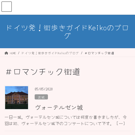
コ
ナ
ン
ビ
テ
ゲ
ン
ー
ドイツ発！街歩きガイドKeikoのブロ
ツ
シ
グ
へ
ョ
ス
ン
キ
に
ッ
移
HOME
ドイツ発！街歩きガイドKeikoのブログ
＃ロマンチック街道
プ
動
＃ロマンチック街道
05/05/2020
お城
ヴォーテルゼン城
一日一城。ヴォーテルセン城については何度か書きましたが、今
回は初、ヴォーテルセン城でのコンサートについてです。 […]