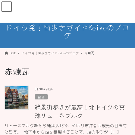
コ
ナ
ン
ビ
テ
ゲ
ン
ー
ドイツ発！街歩きガイドKeikoのブロ
ツ
シ
グ
へ
ョ
ス
ン
キ
に
ッ
移
HOME
ドイツ発！街歩きガイドKeikoのブログ
赤煉瓦
プ
動
赤煉瓦
01/04/2024
絶景
絶景街歩きが最高！北ドイツの真
珠リューネブルク
リューネブルク駅から徒歩約15分、やはり市庁舎は観光の目玉だ
と思う。 地下水から塩を精製することで、塩の取引が […]