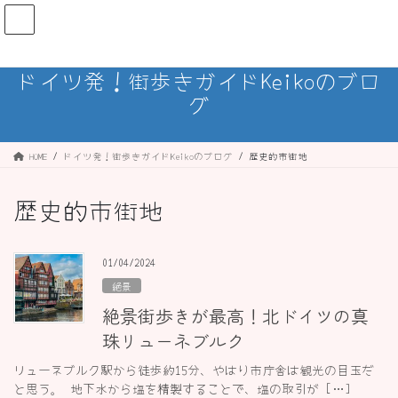
コ
ナ
ン
ビ
テ
ゲ
ン
ー
ドイツ発！街歩きガイドKeikoのブロ
ツ
シ
グ
へ
ョ
ス
ン
キ
に
ッ
移
HOME
ドイツ発！街歩きガイドKeikoのブログ
歴史的市街地
プ
動
歴史的市街地
01/04/2024
絶景
絶景街歩きが最高！北ドイツの真
珠リューネブルク
リューネブルク駅から徒歩約15分、やはり市庁舎は観光の目玉だ
と思う。 地下水から塩を精製することで、塩の取引が […]