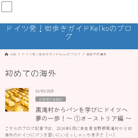
コ
ナ
ン
ビ
テ
ゲ
ン
ー
ドイツ発！街歩きガイドKeikoのブロ
ツ
シ
グ
へ
ョ
ス
ン
キ
に
ッ
移
HOME
ドイツ発！街歩きガイドKeikoのブログ
初めての海外
プ
動
初めての海外
02/03/2025
お客様の体験記
黒滝村からパンを学びにドイツへ
夢の一歩！〜 ①オーストリア編 〜
こちらのブログ記事では、2024年6月に奈良県吉野郡黒滝村から初
海外のドイツにパンを習いにいらっしゃった孝子さ […]