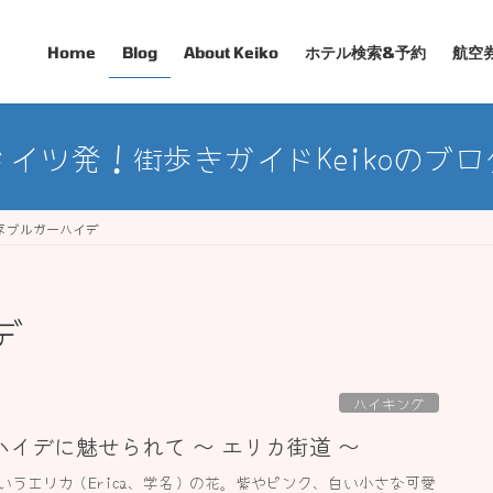
Home
Blog
About Keiko
ホテル検索&予約
航空
ドイツ発！街歩きガイドKeikoのブロ
ネブルガーハイデ
デ
ハイキング
イデに魅せられて 〜 エリカ街道 〜
いうエリカ（Erica、学名）の花。紫やピンク、白い小さな可愛