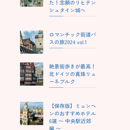
た！念願のリヒテン
シュタイン城へ
ロマンチック街道バ
スの旅2024 vol.1
絶景街歩きが最高！
北ドイツの真珠リュ
ーネブルク
【保存版】ミュンヘ
ンのおすすめホテル
6選 〜 中央駅近郊
編 〜