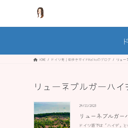
コ
ナ
ン
ビ
テ
ゲ
ン
ー
ツ
シ
へ
ョ
ス
ン
キ
に
ッ
移
HOME
ドイツ発！街歩きガイドKeikoのブログ
リュー
プ
動
リューネブルガーハイ
29/11/2023
リューネブルガーハ
ドイツ語では「ハイデ」と