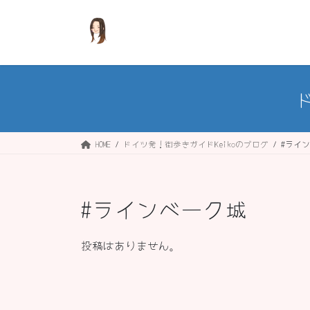
コ
ナ
ン
ビ
テ
ゲ
ン
ー
ツ
シ
へ
ョ
ス
ン
キ
に
ッ
移
HOME
ドイツ発！街歩きガイドKeikoのブログ
#ライ
プ
動
#ラインベーク城
投稿はありません。