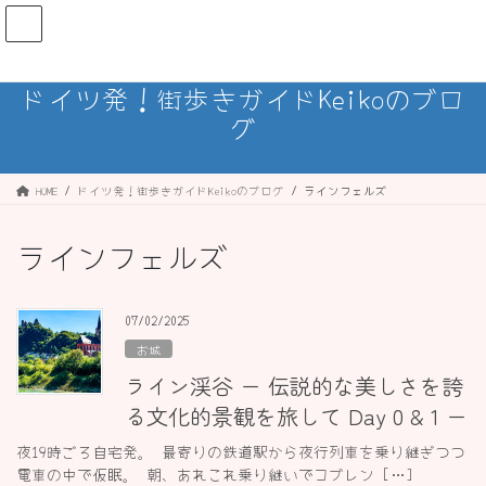
コ
ナ
ン
ビ
テ
ゲ
ン
ー
ドイツ発！街歩きガイドKeikoのブロ
ツ
シ
グ
へ
ョ
ス
ン
キ
に
ッ
移
HOME
ドイツ発！街歩きガイドKeikoのブログ
ラインフェルズ
プ
動
ラインフェルズ
07/02/2025
お城
ライン渓谷 ー 伝説的な美しさを誇
る文化的景観を旅して Day 0 & 1 ー
夜19時ごろ自宅発。 最寄りの鉄道駅から夜行列車を乗り継ぎつつ
電車の中で仮眠。 朝、あれこれ乗り継いでコブレン […]