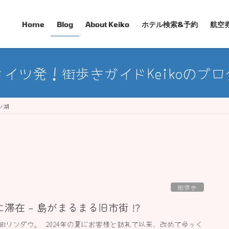
Home
Blog
About Keiko
ホテル検索&予約
航空
ドイツ発！街歩きガイドKeikoのブロ
ン湖
街歩き
滞在 – 島がまるまる旧市街 !?
街リンダウ。 2024年の夏にお客様と訪れて以来、改めてゆっく