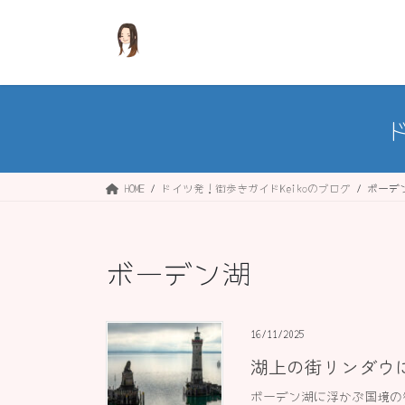
コ
ナ
ン
ビ
テ
ゲ
ン
ー
ツ
シ
へ
ョ
ス
ン
キ
に
ッ
移
HOME
ドイツ発！街歩きガイドKeikoのブログ
ボーデ
プ
動
ボーデン湖
16/11/2025
湖上の街リンダウに
ボーデン湖に浮かぶ国境の