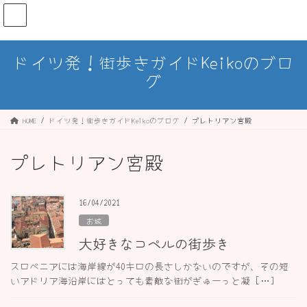
コ
ナ
ン
ビ
テ
ゲ
ン
ー
ドイツ発！街歩きガイドKeikoのブロ
ツ
シ
グ
へ
ョ
ス
ン
キ
に
ッ
移
HOME
ドイツ発！街歩きガイドKeikoのブログ
プレトリアン宮殿
プ
動
プレトリアン宮殿
16/04/2021
お城
大好きなコペルの街歩き
スロベニアには海岸線が40キロの長さしかないのですが、その短
いアドリア海沿岸にはとっても素敵な街がぎゅーっと凝 […]