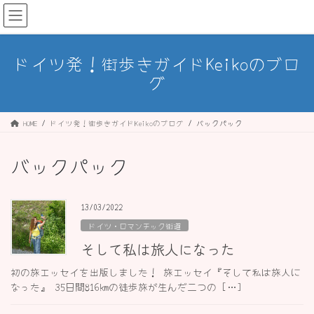
コ
ナ
ン
ビ
テ
ゲ
ン
ー
ドイツ発！街歩きガイドKeikoのブロ
ツ
シ
グ
へ
ョ
ス
ン
キ
に
ッ
移
HOME
ドイツ発！街歩きガイドKeikoのブログ
バックパック
プ
動
バックパック
13/03/2022
ドイツ・ロマンチック街道
そして私は旅人になった
初の旅エッセイを出版しました！ 旅エッセイ『そして私は旅人に
なった』 35日間816kmの徒歩旅が生んだ二つの […]