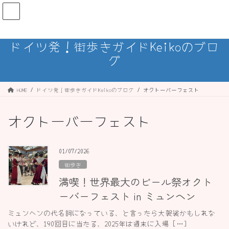
コ
ナ
ン
ビ
テ
ゲ
ン
ー
ドイツ発！街歩きガイドKeikoのブロ
ツ
シ
グ
へ
ョ
ス
ン
キ
に
ッ
移
HOME
ドイツ発！街歩きガイドKeikoのブログ
オクトーバーフェスト
プ
動
オクトーバーフェスト
01/07/2026
街歩き
満喫！世界最大のビール祭オクト
ーバーフェスト in ミュンヘン
ミュンヘンの代名詞になっている、と言ったら大袈裟かもしれな
いけれど、190回目に当たる、2025年は週末に入場 […]