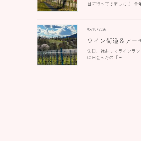
目に行ってきました！ 今年
05/03/2026
ワイン街道＆アーモン
先日、縁あってラインラント・プ
に出会ったの […]