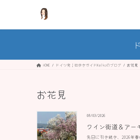
コ
ナ
ン
ビ
テ
ゲ
ン
ー
ツ
シ
へ
ョ
ス
ン
キ
に
ッ
移
HOME
ドイツ発！街歩きガイドKeikoのブログ
お花見
プ
動
お花見
08/03/2026
ワイン街道＆アーモン
先日に引き続き、2026