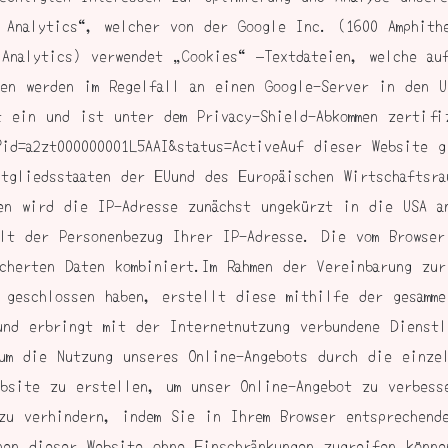
 Analytics“, welcher von der Google Inc. (1600 Amphithe
Analytics) verwendet „Cookies“ –Textdateien, welche au
nen werden im Regelfall an einen Google-Server in den U
t ein und ist unter dem Privacy-Shield-Abkommen zertifi
?id=a2zt000000001L5AAI&status=ActiveAuf dieser Website 
tgliedsstaaten der EUund des Europäischen Wirtschaftsra
en wird die IP-Adresse zunächst ungekürzt in die USA a
lt der Personenbezug Ihrer IP-Adresse. Die vom Browser
cherten Daten kombiniert.Im Rahmen der Vereinbarung zur
 geschlossen haben, erstellt diese mithilfe der gesamme
und erbringt mit der Internetnutzung verbundene Dienstl
um die Nutzung unseres Online-Angebots durch die einze
bsite zu erstellen, um unser Online-Angebot zu verbess
zu verhindern, indem Sie in Ihrem Browser entsprechend
nen dieser Website ohne Einschränkungen zugreifen könn