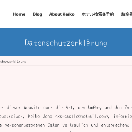
Home
Blog
About Keiko
ホテル検索&予約
航空
Datenschutzerklärung
schutzerklärung
er dieser Website über die Art, den Umfang und den Zwe
ebetreiber, Keiko Ueno <ks-castle@hotmail.com>, informi
e personenbezogenen Daten vertraulich und entsprechend