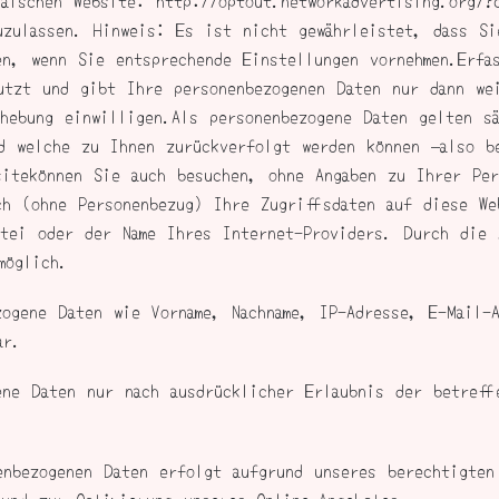
päischen Website: http://optout.networkadvertising.org/?
uzulassen. Hinweis: Es ist nicht gewährleistet, dass Si
en, wenn Sie entsprechende Einstellungen vornehmen.Erfa
utzt und gibt Ihre personenbezogenen Daten nur dann we
hebung einwilligen.Als personenbezogene Daten gelten sä
d welche zu Ihnen zurückverfolgt werden können –also b
sitekönnen Sie auch besuchen, ohne Angaben zu Ihrer Per
ch (ohne Personenbezug) Ihre Zugriffsdaten auf diese We
tei oder der Name Ihres Internet-Providers. Durch die 
möglich.
zogene Daten wie Vorname, Nachname, IP-Adresse, E-Mail-
ar.
ene Daten nur nach ausdrücklicher Erlaubnis der betreff
enbezogenen Daten erfolgt aufgrund unseres berechtigten
 und zur Optimierung unseres Online-Angebotes.