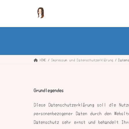
コ
ナ
ン
ビ
テ
ゲ
ン
ー
ツ
シ
へ
ョ
ス
ン
キ
に
ッ
移
HOME
Impressum und Datenschutzerklärung
Daten
プ
動
Grundlegendes
Diese Datenschutzerklärung soll die Nutz
personenbezogener Daten durch den Websit
Datenschutz sehr ernst und behandelt Ihr