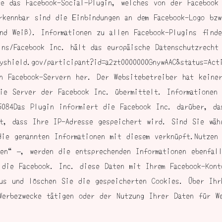
e das Facebook-Social-Plugin, welches von der Facebook
rkennbar sind die Einbindungen an dem Facebook-Logo bzw
nd Weiß). Informationen zu allen Facebook-Plugins find
gins/Facebook Inc. hält das europäische Datenschutzrecht
yshield.gov/participant?id=a2zt0000000GnywAAC&status=Ac
n Facebook-Servern her. Der Websitebetreiber hat keine
ie Server der Facebook Inc. übermittelt. Informationen
85084Das Plugin informiert die Facebook Inc. darüber, d
t, dass Ihre IP-Adresse gespeichert wird. Sind Sie wäh
die genannten Informationen mit diesem verknüpft.Nutzen
en“ –, werden die entsprechenden Informationen ebenfal
 die Facebook. Inc. diese Daten mit Ihrem Facebook-Kon
us und löschen Sie die gespeicherten Cookies. Über Ihr
Werbezwecke tätigen oder der Nutzung Ihrer Daten für W