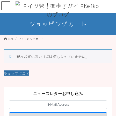
コ
ナ
ン
ビ
テ
ゲ
ン
ー
ショッピングカート
ツ
シ
へ
ョ
ス
ン
HOME
ショッピングカート
キ
に
ッ
移
プ
動
現在お買い物カゴには何も入っていません。
ショップに戻る
ニュースレターお申し込み